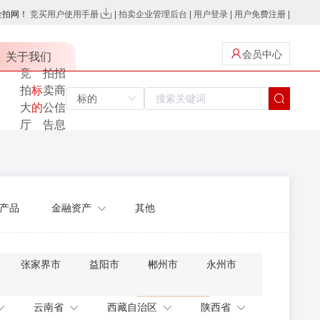
金拍网！
竞买用户使用手册
|
拍卖企业管理后台
|
用户登录
|
用户免费注册
|
会员中心
关于我们
竞
拍
招
拍
标
卖
商
大
的
公
信
厅
告
息
产品
金融资产
其他
吉林省
张家界市
黑龙江省
益阳市
郴州市
上海
永州市
河南省
湖北省
湖南省
云南省
西藏自治区
陕西省