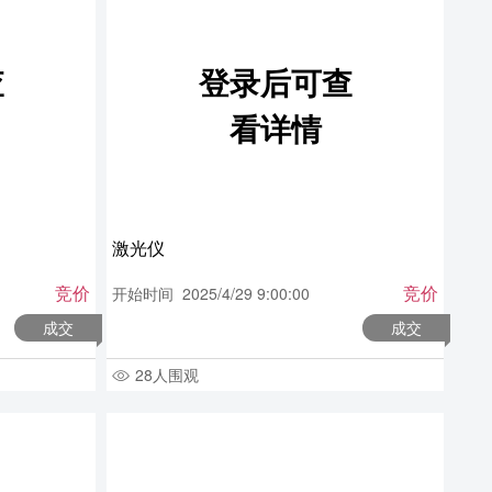
查
登录后可查
看详情
激光仪
竞价
竞价
开始时间 2025/4/29 9:00:00
成交
成交
28人围观