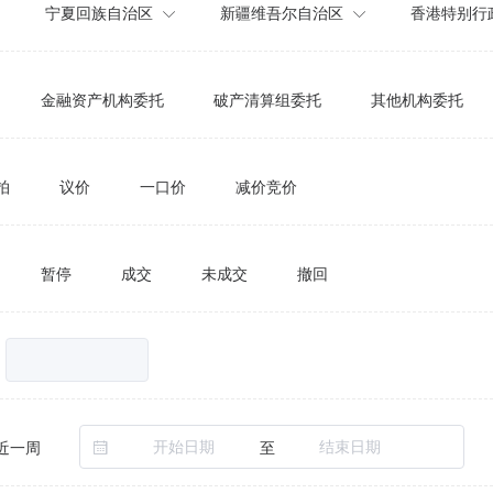
宁夏回族自治区
新疆维吾尔自治区
香港特别行
金融资产机构委托
破产清算组委托
其他机构委托
拍
议价
一口价
减价竞价
暂停
成交
未成交
撤回
近一周
至