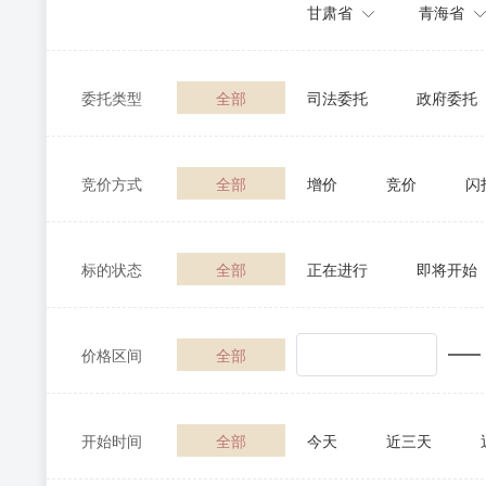
甘肃省
青海省
委托类型
全部
司法委托
政府委托
竞价方式
全部
增价
竞价
闪
标的状态
全部
正在进行
即将开始
价格区间
全部
开始时间
全部
今天
近三天