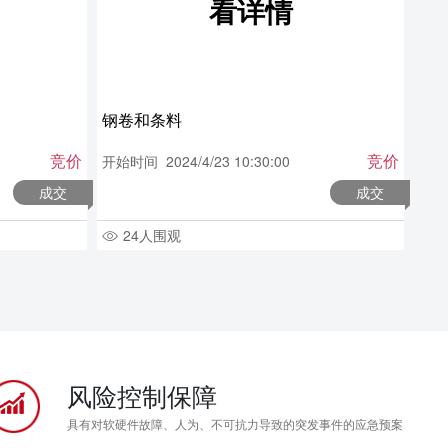
看详情
钢卷和条料
竞价
竞价
开始时间 2024/4/23 10:30:00
成交
成交
24人围观
风险控制保障
具有对软硬件故障、人为、不可抗力导致的突发事件的应急预案