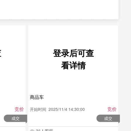
查
登录后可查
看详情
商品车
竞价
竞价
开始时间 2025/11/4 14:30:00
成交
成交
36人围观