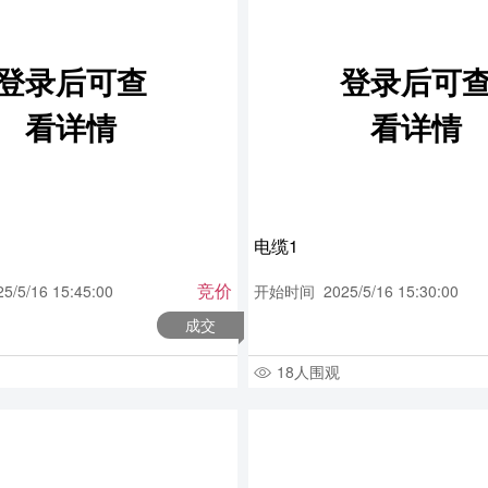
登录后可查
登录后可
看详情
看详情
电缆1
竞价
5/16 15:45:00
开始时间 2025/5/16 15:30:00
成交
18人围观