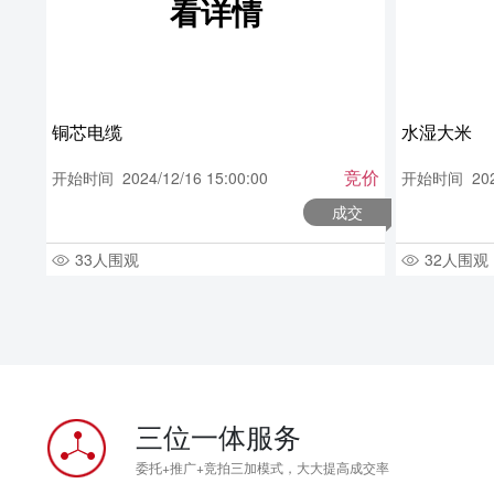
看详情
铜芯电缆
水湿大米
竞价
开始时间 2024/12/16 15:00:00
开始时间 2024/
成交
33人围观
32人围观
三位一体服务
委托+推广+竞拍三加模式，大大提高成交率