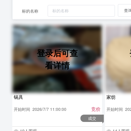
标的名称
查
登录后可查
看详情
锅具
家纺
竞价
开始时间 2026/7/7 11:00:00
开始时间 2026/
成交
19人围观
14人围观