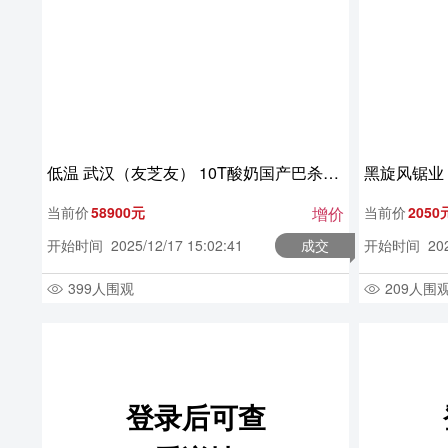
低温 武汉（友芝友） 10T酸奶国产巴杀系
黑旋风锯业
统一套
钢锯片用钢
吨）
当前价
58900元
增价
当前价
2050
开始时间 2025/12/17 15:02:41
成交
开始时间 2025/
399人围观
209人围
登录后可查