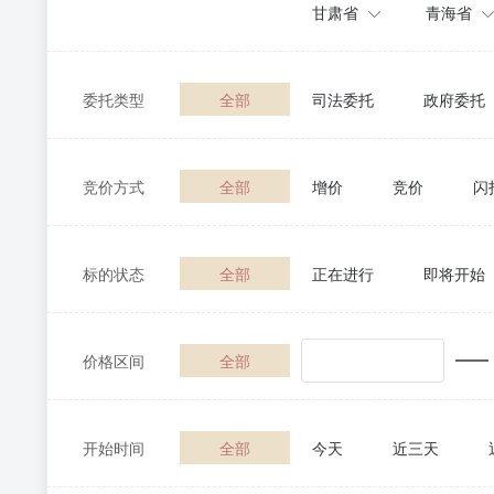
甘肃省
青海省
委托类型
全部
司法委托
政府委托
竞价方式
全部
增价
竞价
闪
标的状态
全部
正在进行
即将开始
价格区间
全部
开始时间
全部
今天
近三天