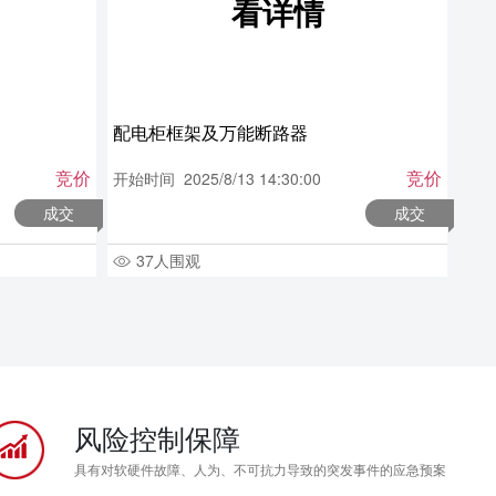
看详情
配电柜框架及万能断路器
竞价
竞价
开始时间 2025/8/13 14:30:00
成交
成交
37人围观
风险控制保障
具有对软硬件故障、人为、不可抗力导致的突发事件的应急预案