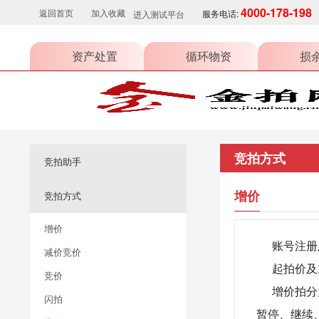
4000-178-198
返回首页
加入收藏
服务电话:
进入测试平台
资产处置
循环物资
损
竞拍方式
竞拍助手
增价
竞拍方式
增价
账号注册
减价竞价
起拍价及
竞价
增价拍分
闪拍
暂停、继续