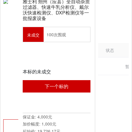
雅士利 朔州（应县）全自动杂质
过滤器、快速牛乳分析仪、戴尔
沃快速检测仪、DXP检测仪等一
批报废设备
100次围观
未成交
状态
暂
本标的未成交
下一个标的
保证金: 4,000元
加价幅度: 1,000元
起始价: 19,726.17元