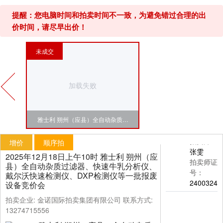
提醒：您电脑时间和拍卖时间不一致，为避免错过合理的出
价时间，请尽早出价！
未成交
加载失败
雅士利 朔州（应县）全自动杂质过
滤器、快速牛乳分析仪、戴尔沃快
拍卖师：
增价
顺序拍
张雯
速检测仪、DXP检测仪等一批报废
2025年12月18日上午10时 雅士利 朔州（应
拍卖师证
县）全自动杂质过滤器、快速牛乳分析仪、
号：
设备
戴尔沃快速检测仪、DXP检测仪等一批报废
2400324
设备竞价会
拍卖企业: 金诺国际拍卖集团有限公司 联系方式:
13274715556